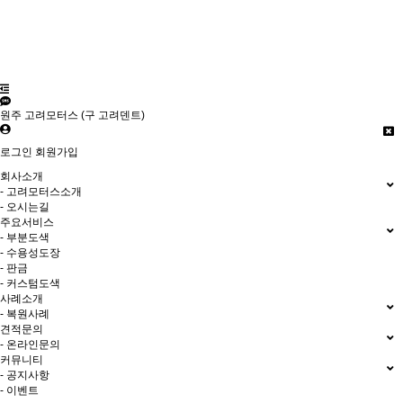
원주 고려모터스 (구 고려덴트)
로그인
회원가입
회사소개
- 고려모터스소개
- 오시는길
주요서비스
- 부분도색
- 수용성도장
- 판금
- 커스텀도색
사례소개
- 복원사례
견적문의
- 온라인문의
커뮤니티
- 공지사항
- 이벤트