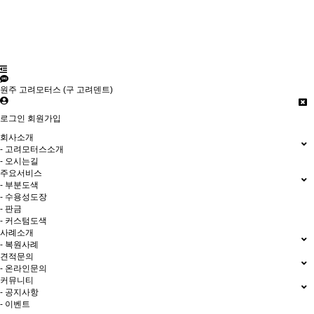
원주 고려모터스 (구 고려덴트)
로그인
회원가입
회사소개
- 고려모터스소개
- 오시는길
주요서비스
- 부분도색
- 수용성도장
- 판금
- 커스텀도색
사례소개
- 복원사례
견적문의
- 온라인문의
커뮤니티
- 공지사항
- 이벤트