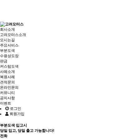
회사소개
고려모터스소개
오시는길
주요서비스
부분도색
수용성도장
판금
커스텀도색
사례소개
복원사례
견적문의
온라인문의
커뮤니티
공지사항
이벤트
로그인
회원가입
부분도색 입고시
당일 입고, 당일 출고 가능합니다!
전화