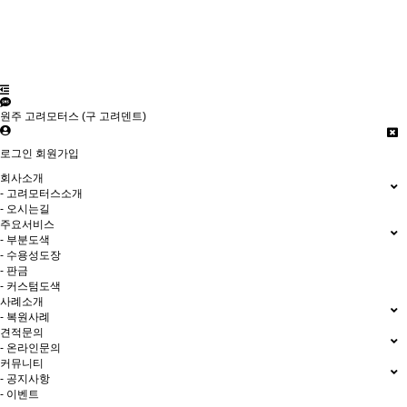
원주 고려모터스 (구 고려덴트)
로그인
회원가입
회사소개
- 고려모터스소개
- 오시는길
주요서비스
- 부분도색
- 수용성도장
- 판금
- 커스텀도색
사례소개
- 복원사례
견적문의
- 온라인문의
커뮤니티
- 공지사항
- 이벤트